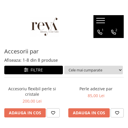
ROCHII
ACCESORII
INCALTAMINTE
DECORATIUNI
1
2
Rochii de seara
Jachete mireasa
Sandale
Cutii verighete
Rochii lungi
Coliere
Platforme
Cosuri
Rochii scurte
Bratari
Balerini
Accesorii par
Rochii domnisoare de onoare
Esarfe
Papuci de casa
Afiseaza:
1-
8
din
8
produse
Rochii cununie civila
Halate
Pantofi
FILTRE
Rochii banchet
Seturi dezgatit
Evantaie
Accesoriu flexibil perle si
Perle adezive par
Crinoline
cristale
85,00 Lei
200,00 Lei
Voalete
Voaluri
ADAUGA IN COS
ADAUGA IN COS
Coronite