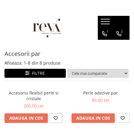
ROCHII
ACCESORII
INCALTAMINTE
DECORATIUNI
1
2
Rochii de seara
Jachete mireasa
Sandale
Cutii verighete
Rochii lungi
Coliere
Platforme
Cosuri
Rochii scurte
Bratari
Balerini
Accesorii par
Rochii domnisoare de onoare
Esarfe
Papuci de casa
Afiseaza:
1-
8
din
8
produse
Rochii cununie civila
Halate
Pantofi
FILTRE
Rochii banchet
Seturi dezgatit
Evantaie
Accesoriu flexibil perle si
Perle adezive par
Crinoline
cristale
85,00 Lei
200,00 Lei
Voalete
Voaluri
ADAUGA IN COS
ADAUGA IN COS
Coronite