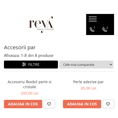
ROCHII
ACCESORII
INCALTAMINTE
DECORATIUNI
1
2
Rochii de seara
Jachete mireasa
Sandale
Cutii verighete
Rochii lungi
Coliere
Platforme
Cosuri
Rochii scurte
Bratari
Balerini
Accesorii par
Rochii domnisoare de onoare
Esarfe
Papuci de casa
Afiseaza:
1-
8
din
8
produse
Rochii cununie civila
Halate
Pantofi
FILTRE
Rochii banchet
Seturi dezgatit
Evantaie
Accesoriu flexibil perle si
Perle adezive par
Crinoline
cristale
85,00 Lei
200,00 Lei
Voalete
Voaluri
ADAUGA IN COS
ADAUGA IN COS
Coronite