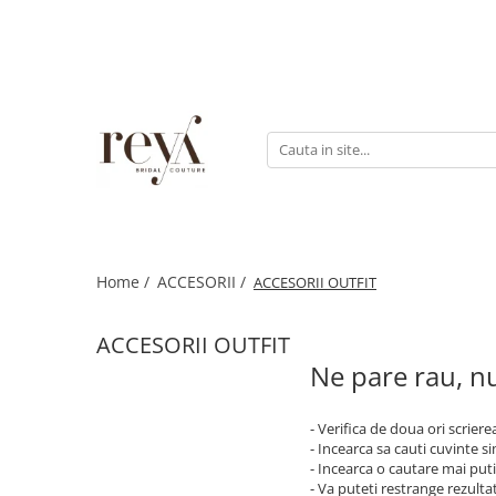
ROCHII
ACCESORII
INCALTAMINTE
DECORATIUNI
Rochii de seara
Jachete mireasa
Sandale
Cutii verighete
Rochii lungi
Coliere
Platforme
Cosuri
Rochii scurte
Bratari
Balerini
Rochii domnisoare de onoare
Esarfe
Papuci de casa
Rochii cununie civila
Halate
Pantofi
Rochii banchet
Home /
ACCESORII /
ACCESORII OUTFIT
Seturi dezgatit
Evantaie
ACCESORII OUTFIT
Crinoline
Ne pare rau, nu
Voalete
Voaluri
- Verifica de doua ori scriere
- Incearca sa cauti cuvinte s
Coronite
- Incearca o cautare mai puti
- Va puteti restrange rezultat