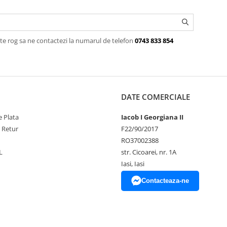
te rog sa ne contactezi la numarul de telefon
0743 833 854
DATE COMERCIALE
 Plata
Iacob I Georgiana II
e Retur
F22/90/2017
RO37002388
L
str. Cicoarei, nr. 1A
Iasi, Iasi
Contacteaza-ne