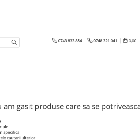
0743 833 854
0748 321 041
0,00
 am gasit produse care sa se potriveasc
a
imple
n specifica
ele cautarii ulterior