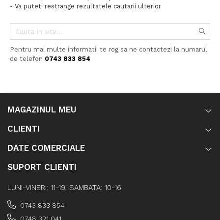
- Va puteti restrange rezultatele cautarii ulterior
Pentru mai multe informatii te rog sa ne contactezi la numarul
de telefon
0743 833 854
MAGAZINUL MEU
CLIENTI
DATE COMERCIALE
SUPORT CLIENTI
LUNI-VINERI: 11-19, SAMBATA: 10-16
0743 833 854
0748 321 041