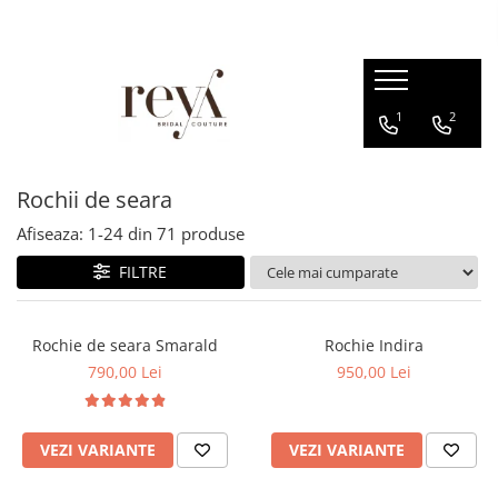
ROCHII
ACCESORII
INCALTAMINTE
DECORATIUNI
1
2
Rochii de seara
Jachete mireasa
Sandale
Cutii verighete
Rochii lungi
Coliere
Platforme
Cosuri
Rochii scurte
Bratari
Balerini
Rochii de seara
Rochii domnisoare de onoare
Esarfe
Papuci de casa
Afiseaza:
1-
24
din
71
produse
Rochii cununie civila
Halate
Pantofi
FILTRE
Rochii banchet
Seturi dezgatit
Evantaie
Rochie de seara Smarald
Rochie Indira
Crinoline
790,00 Lei
950,00 Lei
Voalete
Voaluri
VEZI VARIANTE
VEZI VARIANTE
Coronite