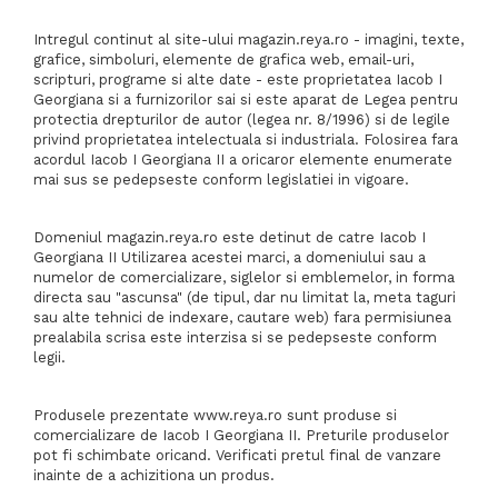
Intregul continut al site-ului magazin.reya.ro - imagini, texte,
grafice, simboluri, elemente de grafica web, email-uri,
scripturi, programe si alte date - este proprietatea Iacob I
Georgiana si a furnizorilor sai si este aparat de Legea pentru
protectia drepturilor de autor (legea nr. 8/1996) si de legile
privind proprietatea intelectuala si industriala. Folosirea fara
acordul Iacob I Georgiana II a oricaror elemente enumerate
mai sus se pedepseste conform legislatiei in vigoare.
Domeniul magazin.reya.ro este detinut de catre Iacob I
Georgiana II Utilizarea acestei marci, a domeniului sau a
numelor de comercializare, siglelor si emblemelor, in forma
directa sau "ascunsa" (de tipul, dar nu limitat la, meta taguri
sau alte tehnici de indexare, cautare web) fara permisiunea
prealabila scrisa este interzisa si se pedepseste conform
legii.
Produsele prezentate www.reya.ro sunt produse si
comercializare de Iacob I Georgiana II. Preturile produselor
pot fi schimbate oricand. Verificati pretul final de vanzare
inainte de a achizitiona un produs.