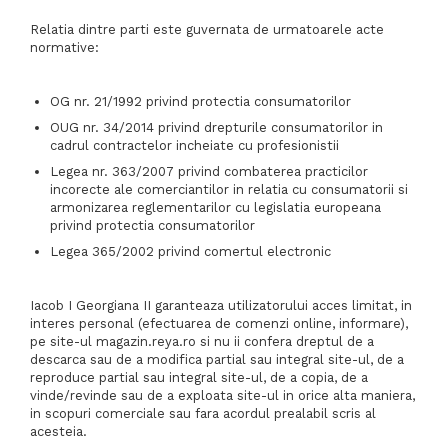
Relatia dintre parti este guvernata de urmatoarele acte
normative:
OG nr. 21/1992 privind protectia consumatorilor
OUG nr. 34/2014 privind drepturile consumatorilor in
cadrul contractelor incheiate cu profesionistii
Legea nr. 363/2007 privind combaterea practicilor
incorecte ale comerciantilor in relatia cu consumatorii si
armonizarea reglementarilor cu legislatia europeana
privind protectia consumatorilor
Legea 365/2002 privind comertul electronic
Iacob I Georgiana II garanteaza utilizatorului acces limitat, in
interes personal (efectuarea de comenzi online, informare),
pe site-ul magazin.reya.ro si nu ii confera dreptul de a
descarca sau de a modifica partial sau integral site-ul, de a
reproduce partial sau integral site-ul, de a copia, de a
vinde/revinde sau de a exploata site-ul in orice alta maniera,
in scopuri comerciale sau fara acordul prealabil scris al
acesteia.