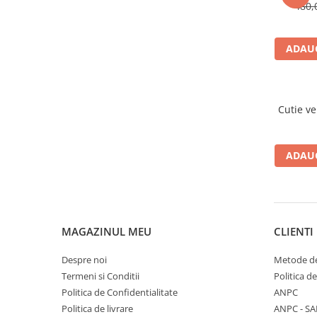
Accesorii par
480,
ADAUG
Cutie ve
ADAUG
MAGAZINUL MEU
CLIENTI
Despre noi
Metode de
Termeni si Conditii
Politica d
Politica de Confidentialitate
ANPC
Politica de livrare
ANPC - SA