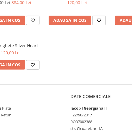
00 Lei
384,00 Lei
120,00 Lei
A IN COS
ADAUGA IN COS
ADAU
righete Silver Heart
120,00 Lei
A IN COS
DATE COMERCIALE
 Plata
Iacob I Georgiana II
e Retur
F22/90/2017
RO37002388
L
str. Cicoarei, nr. 1A