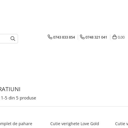
0743 833 854
0748 321 041
0,00
ATIUNI
1-
5
din
5
produse
omplet de pahare
Cutie verighete Love Gold
Cutie 