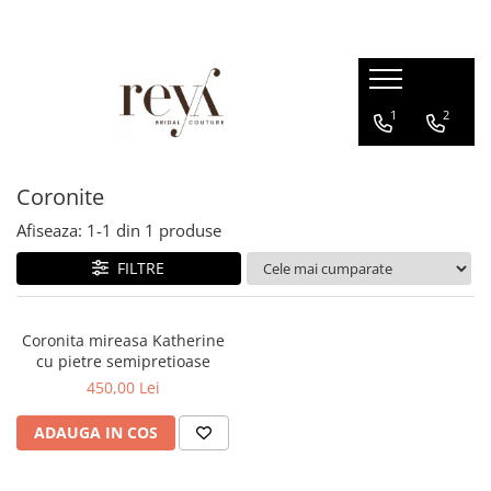
ROCHII
ACCESORII
INCALTAMINTE
DECORATIUNI
1
2
Rochii de seara
Jachete mireasa
Sandale
Cutii verighete
Rochii lungi
Coliere
Platforme
Cosuri
Rochii scurte
Bratari
Balerini
Coronite
Rochii domnisoare de onoare
Esarfe
Papuci de casa
Afiseaza:
1-
1
din
1
produse
Rochii cununie civila
Halate
Pantofi
FILTRE
Rochii banchet
Seturi dezgatit
Evantaie
Coronita mireasa Katherine
Crinoline
cu pietre semipretioase
450,00 Lei
Voalete
Voaluri
ADAUGA IN COS
Coronite