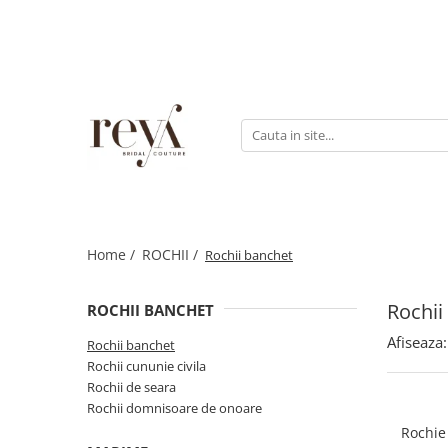
ROCHII
ACCESORII
INCALTAMINTE
DECORATIUNI
Rochii de seara
Jachete mireasa
Sandale
Cutii verighete
Rochii lungi
Coliere
Platforme
Cosuri
Rochii scurte
Bratari
Balerini
Rochii domnisoare de onoare
Esarfe
Papuci de casa
Rochii cununie civila
Halate
Pantofi
Rochii banchet
Home /
ROCHII /
Rochii banchet
Seturi dezgatit
Evantaie
Rochii
ROCHII BANCHET
Crinoline
Afiseaza:
Rochii banchet
Voalete
Rochii cununie civila
Voaluri
Rochii de seara
Rochii domnisoare de onoare
Coronite
Rochie