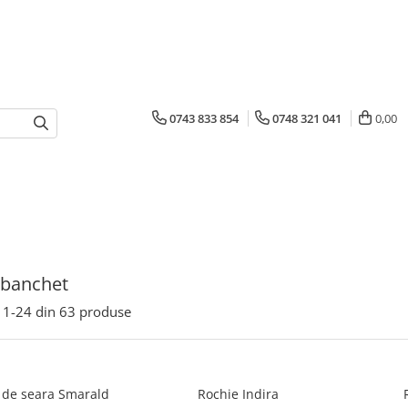
0743 833 854
0748 321 041
0,00
 banchet
1-
24
din
63
produse
 de seara Smarald
Rochie Indira