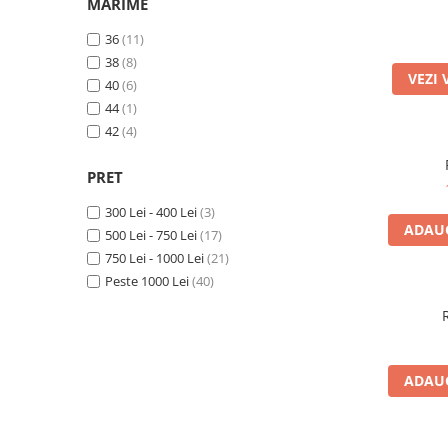
Accesorii par
MARIME
36
(11)
38
(8)
VEZI 
40
(6)
44
(1)
42
(4)
PRET
300 Lei - 400 Lei
(3)
ADAUG
500 Lei - 750 Lei
(17)
750 Lei - 1000 Lei
(21)
Peste 1000 Lei
(40)
ADAUG