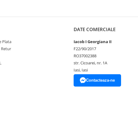
DATE COMERCIALE
 Plata
Iacob I Georgiana II
e Retur
F22/90/2017
RO37002388
L
str. Cicoarei, nr. 1A
Iasi, Iasi
Contacteaza-ne