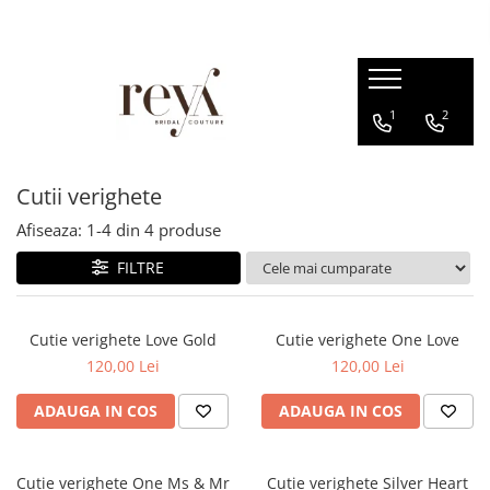
ROCHII
ACCESORII
INCALTAMINTE
DECORATIUNI
1
2
Rochii de seara
Jachete mireasa
Sandale
Cutii verighete
Rochii lungi
Coliere
Platforme
Cosuri
Rochii scurte
Bratari
Balerini
Cutii verighete
Rochii domnisoare de onoare
Esarfe
Papuci de casa
Afiseaza:
1-
4
din
4
produse
Rochii cununie civila
Halate
Pantofi
FILTRE
Rochii banchet
Seturi dezgatit
Evantaie
Cutie verighete Love Gold
Cutie verighete One Love
Crinoline
120,00 Lei
120,00 Lei
Voalete
ADAUGA IN COS
ADAUGA IN COS
Voaluri
Coronite
Cutie verighete One Ms & Mr
Cutie verighete Silver Heart