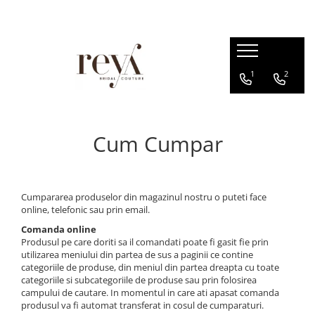
ROCHII
ACCESORII
INCALTAMINTE
DECORATIUNI
1
2
Rochii de seara
Jachete mireasa
Sandale
Cutii verighete
Rochii lungi
Coliere
Platforme
Cosuri
Rochii scurte
Bratari
Balerini
Rochii domnisoare de onoare
Cum Cumpar
Esarfe
Papuci de casa
Rochii cununie civila
Halate
Pantofi
Rochii banchet
Seturi dezgatit
Cumpararea produselor din magazinul nostru o puteti face
Evantaie
online, telefonic sau prin email.
Crinoline
Comanda online
Produsul pe care doriti sa il comandati poate fi gasit fie prin
Voalete
utilizarea meniului din partea de sus a paginii ce contine
categoriile de produse, din meniul din partea dreapta cu toate
Voaluri
categoriile si subcategoriile de produse sau prin folosirea
campului de cautare. In momentul in care ati apasat comanda
Coronite
produsul va fi automat transferat in cosul de cumparaturi.