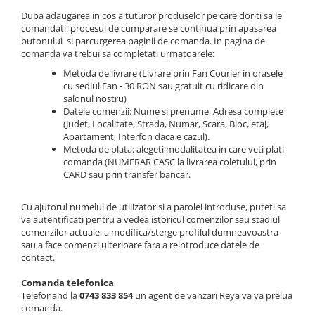
Accesorii par
Dupa adaugarea in cos a tuturor produselor pe care doriti sa le
comandati, procesul de cumparare se continua prin apasarea
butonului si parcurgerea paginii de comanda. In pagina de
comanda va trebui sa completati urmatoarele:
Metoda de livrare (Livrare prin Fan Courier in orasele
cu sediul Fan - 30 RON sau gratuit cu ridicare din
salonul nostru)
Datele comenzii: Nume si prenume, Adresa complete
(Judet, Localitate, Strada, Numar, Scara, Bloc, etaj,
Apartament, Interfon daca e cazul).
Metoda de plata: alegeti modalitatea in care veti plati
comanda (NUMERAR CASC la livrarea coletului, prin
CARD sau prin transfer bancar.
Cu ajutorul numelui de utilizator si a parolei introduse, puteti sa
va autentificati pentru a vedea istoricul comenzilor sau stadiul
comenzilor actuale, a modifica/sterge profilul dumneavoastra
sau a face comenzi ulterioare fara a reintroduce datele de
contact.
Comanda telefonica
Telefonand la
0743 833 854
un agent de vanzari Reya va va prelua
comanda.