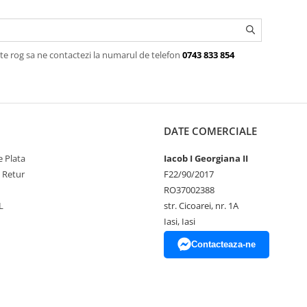
te rog sa ne contactezi la numarul de telefon
0743 833 854
DATE COMERCIALE
 Plata
Iacob I Georgiana II
e Retur
F22/90/2017
RO37002388
L
str. Cicoarei, nr. 1A
Iasi, Iasi
Contacteaza-ne