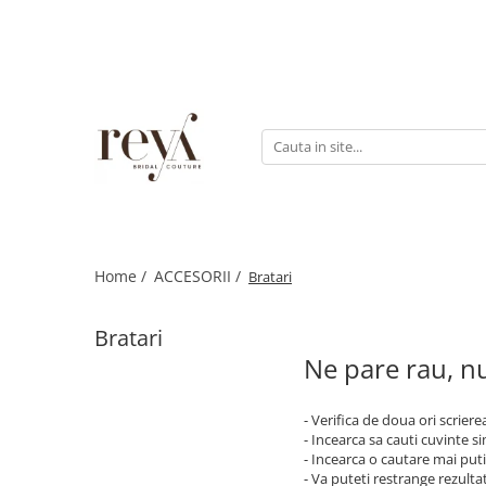
ROCHII
ACCESORII
INCALTAMINTE
DECORATIUNI
Rochii de seara
Jachete mireasa
Sandale
Cutii verighete
Rochii lungi
Coliere
Platforme
Cosuri
Rochii scurte
Bratari
Balerini
Rochii domnisoare de onoare
Esarfe
Papuci de casa
Rochii cununie civila
Halate
Pantofi
Rochii banchet
Home /
ACCESORII /
Bratari
Seturi dezgatit
Evantaie
Bratari
Crinoline
Ne pare rau, nu
Voalete
Voaluri
- Verifica de doua ori scriere
- Incearca sa cauti cuvinte s
Coronite
- Incearca o cautare mai puti
- Va puteti restrange rezultat