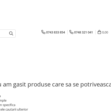
0743 833 854
0748 321 041
0,00
 am gasit produse care sa se potriveasc
a
imple
n specifica
ele cautarii ulterior