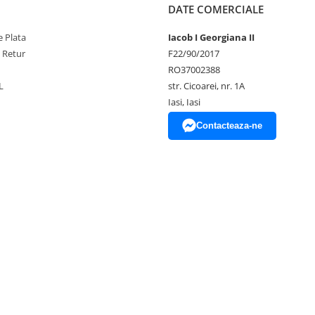
DATE COMERCIALE
 Plata
Iacob I Georgiana II
e Retur
F22/90/2017
RO37002388
L
str. Cicoarei, nr. 1A
Iasi, Iasi
Contacteaza-ne