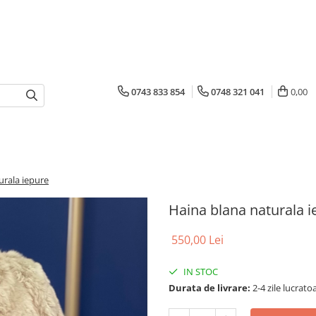
0743 833 854
0748 321 041
0,00
urala iepure
Haina blana naturala i
550,00 Lei
IN STOC
Durata de livrare:
2-4 zile lucrato