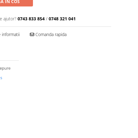
A IN COS
e ajutor?
0743 833 854
/
0748 321 041
informatii
Comanda rapida
iepure
us