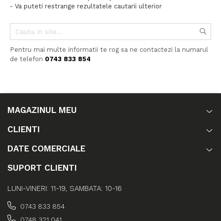
- Va puteti restrange rezultatele cautarii ulterior
Pentru mai multe informatii te rog sa ne contactezi la numarul
de telefon
0743 833 854
MAGAZINUL MEU
CLIENTI
DATE COMERCIALE
SUPORT CLIENTI
LUNI-VINERI: 11-19, SAMBATA: 10-16
0743 833 854
0748 321 041