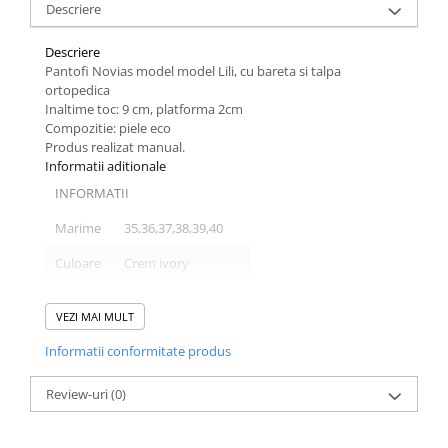
Descriere
Descriere
Pantofi Novias model model Lili, cu bareta si talpa
ortopedica
Inaltime toc: 9 cm, platforma 2cm
Compozitie: piele eco
Produs realizat manual.
Informatii aditionale
INFORMATII
Marime
35,36,37,38,39,40
Culoare
Crem ivory
Material
100% piele naturala
VEZI MAI MULT
Informatii conformitate produs
Tabel corespondenta marimi
MARIME
IN CM
UK
U.S.
Review-uri
(0)
35
22 cm
2
5