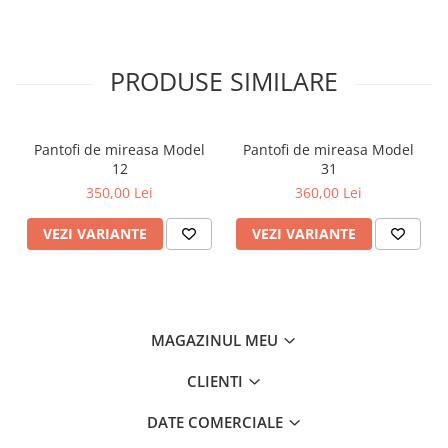
36
23 cm
3
6
37
23.5 cm
4
6.5
PRODUSE SIMILARE
38
24.5 cm
5
7.5
39
25.5 cm
6
8.5
Pantofi de mireasa Model
Pantofi de mireasa Model
40
26 cm
7
9
12
31
41
27 cm
8
10
350,00 Lei
360,00 Lei
42
27.5
9
11
VEZI VARIANTE
VEZI VARIANTE
MAGAZINUL MEU
CLIENTI
DATE COMERCIALE