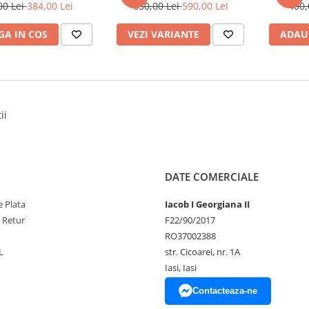
00 Lei
384,00 Lei
650,00 Lei
590,00 Lei
400,
A IN COS
VEZI VARIANTE
ADAU
ii
DATE COMERCIALE
 Plata
Iacob I Georgiana II
e Retur
F22/90/2017
RO37002388
L
str. Cicoarei, nr. 1A
Iasi, Iasi
Contacteaza-ne