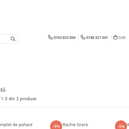
0743 833 854
0748 321 041
0,00
ii
1-
3
din
3
produse
omplet de pahare
Rochie Grace
Set
-9%
-5%