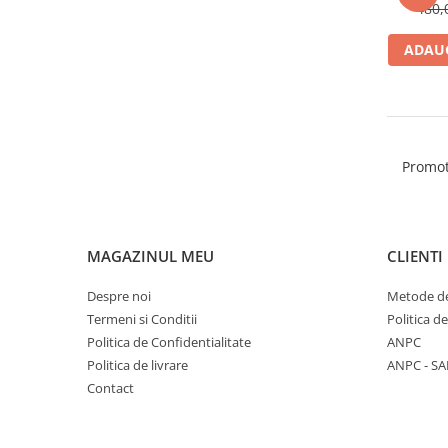
Accesorii par
480,
ADAUG
Promot
MAGAZINUL MEU
CLIENTI
Despre noi
Metode de
Termeni si Conditii
Politica d
Politica de Confidentialitate
ANPC
Politica de livrare
ANPC - SA
Contact