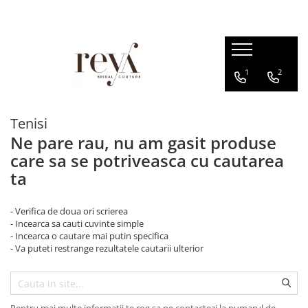
ROCHII
ACCESORII
INCALTAMINTE
DECORATIUNI
1
2
Rochii de seara
Jachete mireasa
Sandale
Cutii verighete
Rochii lungi
Coliere
Platforme
Cosuri
Rochii scurte
Bratari
Balerini
Tenisi
Rochii domnisoare de onoare
Esarfe
Papuci de casa
Ne pare rau, nu am gasit produse
Rochii cununie civila
care sa se potriveasca cu cautarea
Halate
Pantofi
Rochii banchet
ta
Seturi dezgatit
Evantaie
- Verifica de doua ori scrierea
Crinoline
- Incearca sa cauti cuvinte simple
- Incearca o cautare mai putin specifica
Voalete
- Va puteti restrange rezultatele cautarii ulterior
Voaluri
Coronite