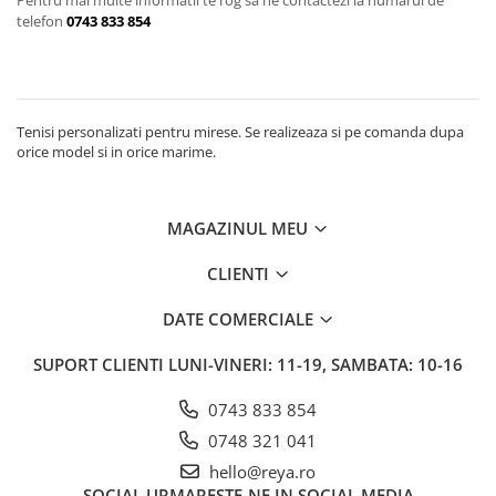
Accesorii par
Pentru mai multe informatii te rog sa ne contactezi la numarul de
telefon
0743 833 854
Tenisi personalizati pentru mirese. Se realizeaza si pe comanda dupa
orice model si in orice marime.
MAGAZINUL MEU
CLIENTI
DATE COMERCIALE
SUPORT CLIENTI
LUNI-VINERI: 11-19, SAMBATA: 10-16
0743 833 854
0748 321 041
hello@reya.ro
SOCIAL
URMARESTE-NE IN SOCIAL MEDIA