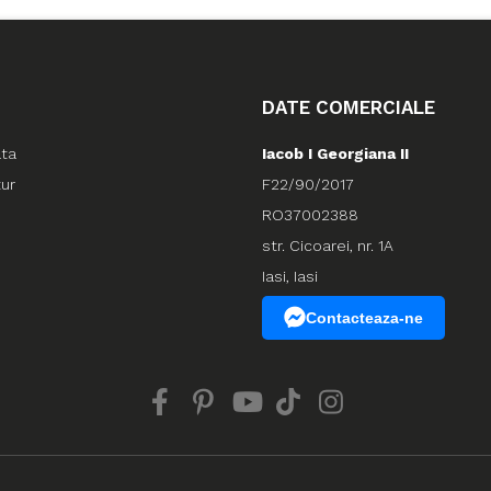
DATE COMERCIALE
ata
Iacob I Georgiana II
tur
F22/90/2017
RO37002388
str. Cicoarei, nr. 1A
Iasi, Iasi
Contacteaza-ne