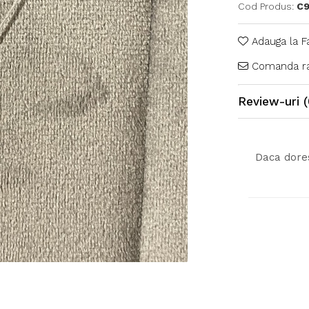
Cod Produs:
C
Adauga la F
Comanda ra
Review-uri
(
Daca dores