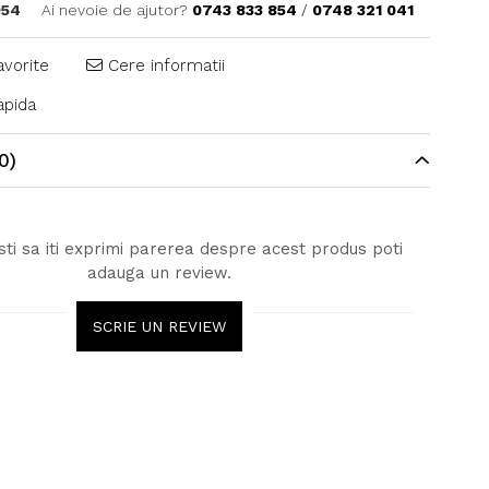
954
Ai nevoie de ajutor?
0743 833 854
/
0748 321 041
avorite
Cere informatii
pida
0)
ti sa iti exprimi parerea despre acest produs poti
adauga un review.
SCRIE UN REVIEW