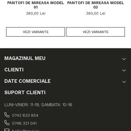
PANTOFI DE MIREASA MODEL
PANTOFI DE MIREASA MODEL
P
01
03
360,00 Lei
360,00 Lei
VEZI VARIANTE
VEZI VARIANTE
MAGAZINUL MEU
CLIENTI
DATE COMERCIALE
SUPORT CLIENTI
LUNI-VINERI: 11-19, SAMBATA: 10-16
0743 833 854
0748 321 041