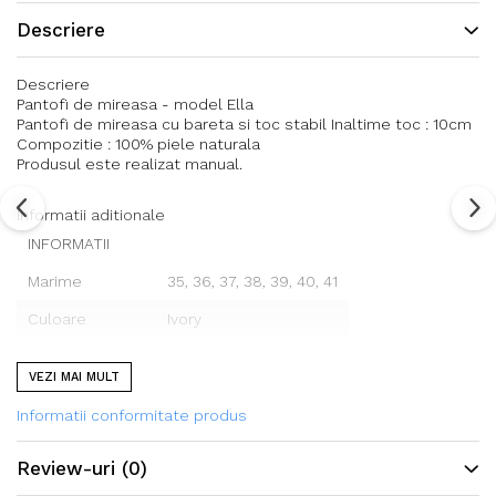
Descriere
Descriere
Pantofi de mireasa - model Ella
Pantofi de mireasa cu bareta si toc stabil Inaltime toc : 10cm
Compozitie : 100% piele naturala
Produsul este realizat manual.
Informatii aditionale
INFORMATII
Marime
35, 36, 37, 38, 39, 40, 41
Culoare
Ivory
Material interior
100% piele naturala
VEZI MAI MULT
Informatii conformitate produs
Tabel corespondenta marimi
MARIME
IN CM
UK
U.S.
Review-uri
(0)
35
22 cm
2
5