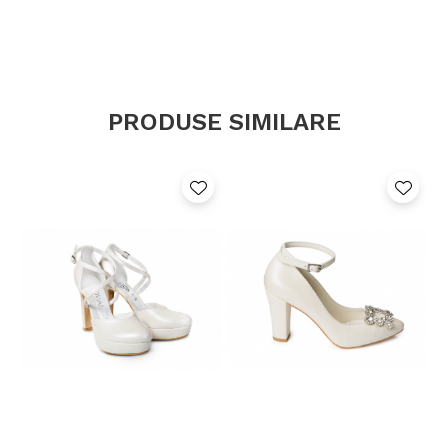
36
23 cm
3
6
37
23.5 cm
4
6.5
38
24.5 cm
5
7.5
PRODUSE SIMILARE
39
25.5 cm
6
8.5
40
26 cm
7
9
41
27 cm
8
10
42
27.5
9
11