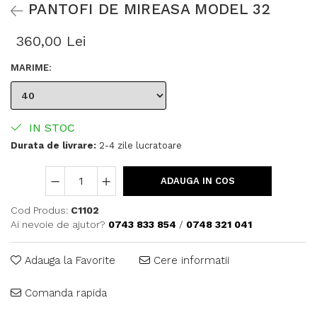
PANTOFI DE MIREASA MODEL 32
360,00 Lei
MARIME
:
IN STOC
Durata de livrare:
2-4 zile lucratoare
ADAUGA IN COS
Cod Produs:
C1102
Ai nevoie de ajutor?
0743 833 854
/
0748 321 041
Adauga la Favorite
Cere informatii
Comanda rapida