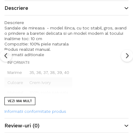
Descriere
Descriere
Sandale de mireasa - model Ilinca, cu toc stabil, gros, avand
o prindere a baretei delicata si un model modern al tocului
Inaltime toc: 10 cm
Compozitie: 100% piele naturala
Produs realizat manual.
Informatii aditionale
INFORMATII
Marime
35, 36, 37, 38, 39, 40
Culoare
Crem Ivory
Material
100% piele naturala
VEZI MAI MULT
Informatii conformitate produs
Tabel corespondenta marimi
MARIME
IN CM
UK
U.S.
Review-uri
(0)
35
22 cm
2
5