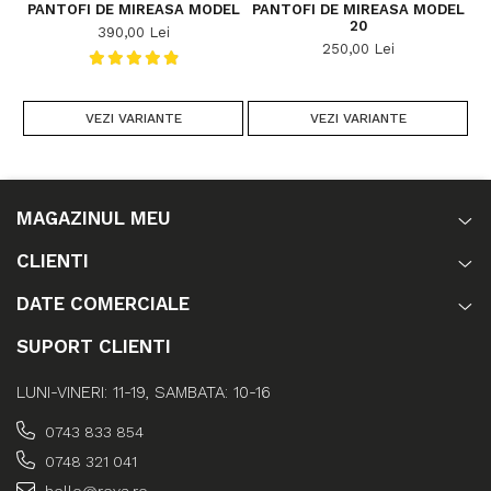
PANTOFI DE MIREASA MODEL
PANTOFI DE MIREASA MODEL
P
20
390,00 Lei
250,00 Lei
VEZI VARIANTE
VEZI VARIANTE
MAGAZINUL MEU
CLIENTI
DATE COMERCIALE
SUPORT CLIENTI
LUNI-VINERI: 11-19, SAMBATA: 10-16
0743 833 854
0748 321 041
hello@reya.ro