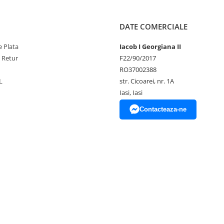
DATE COMERCIALE
 Plata
Iacob I Georgiana II
e Retur
F22/90/2017
RO37002388
L
str. Cicoarei, nr. 1A
Iasi, Iasi
Contacteaza-ne