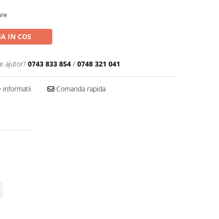
are
A IN COS
e ajutor?
0743 833 854
/
0748 321 041
informatii
Comanda rapida