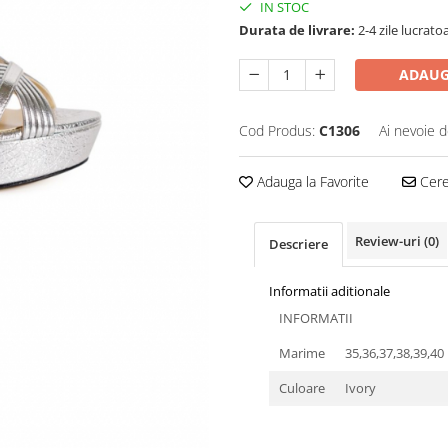
IN STOC
Durata de livrare:
2-4 zile lucrato
ADAUG
Cod Produs:
C1306
Ai nevoie d
Adauga la Favorite
Cere 
Review-uri
(0)
Descriere
Informatii aditionale
INFORMATII
Marime
35,36,37,38,39,40
Culoare
Ivory