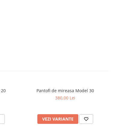
 20
Pantofi de mireasa Model 30
Pant
380,00 Lei
VEZI VARIANTE
V