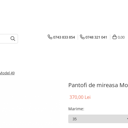
0743 833 854
0748 321 041
0,00
 Model 49
Pantofi de mireasa Mo
370,00 Lei
Marime
: