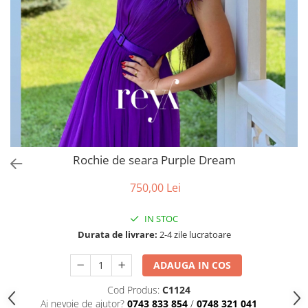
Accesorii par
Rochie de seara Purple Dream
750,00 Lei
IN STOC
Durata de livrare:
2-4 zile lucratoare
ADAUGA IN COS
Cod Produs:
C1124
Ai nevoie de ajutor?
0743 833 854
/
0748 321 041