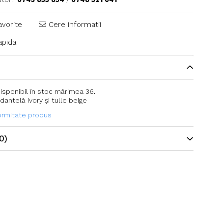
avorite
Cere informatii
pida
isponibil în stoc mărimea 36.
antelă ivory și tulle beige
formitate produs
0)