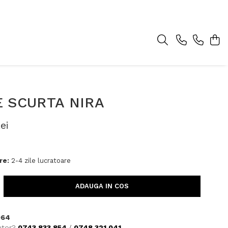
 SCURTA NIRA
ei
re:
2-4 zile lucratoare
ADAUGA IN COS
964
utor?
0743 833 854
/
0748 321 041