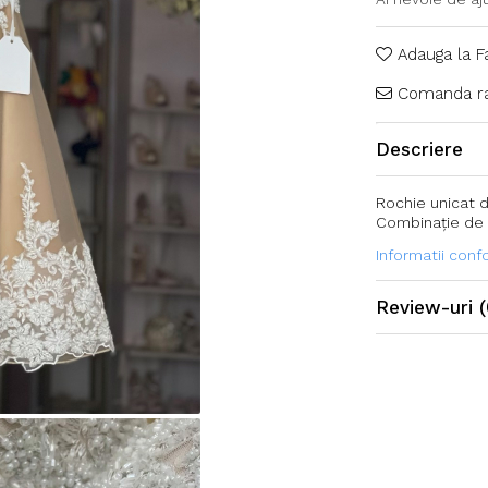
Adauga la F
Comanda ra
Descriere
Rochie unicat d
Combinație de d
Informatii con
Review-uri
(