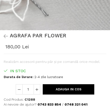
AGRAFA PAR FLOWER
180,00 Lei
Realizăm accesorii pentru păr și pe comandă orice model.
IN STOC
Durata de livrare:
2-4 zile lucratoare
ADAUGA IN COS
Cod Produs:
C1288
Ai nevoie de ajutor?
0743 833 854
/
0748 321 041