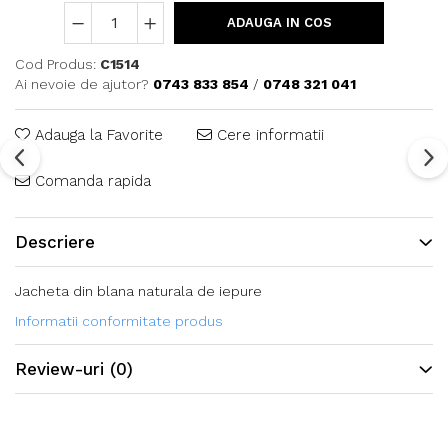
ADAUGA IN COS
Cod Produs:
C1514
Ai nevoie de ajutor?
0743 833 854
/
0748 321 041
Adauga la Favorite
Cere informatii
Comanda rapida
Descriere
Jacheta din blana naturala de iepure
Informatii conformitate produs
Review-uri
(0)