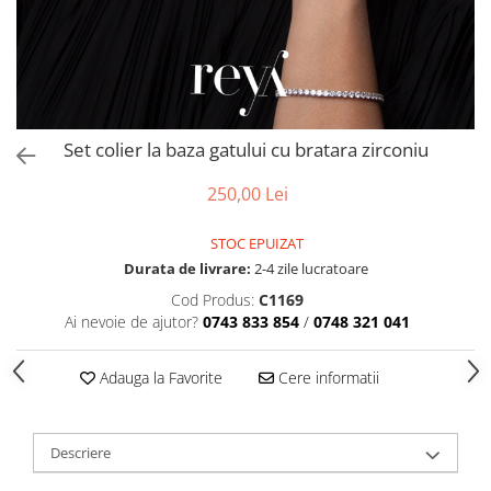
Accesorii par
Set colier la baza gatului cu bratara zirconiu
250,00 Lei
STOC EPUIZAT
Durata de livrare:
2-4 zile lucratoare
Cod Produs:
C1169
Ai nevoie de ajutor?
0743 833 854
/
0748 321 041
Adauga la Favorite
Cere informatii
Descriere