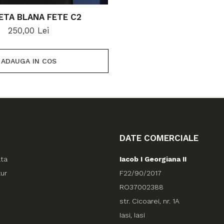
ETA BLANA FETE C2
250,00 Lei
ADAUGA IN COS
DATE COMERCIALE
ata
Iacob I Georgiana II
tur
F22/90/2017
RO37002388
str. Cicoarei, nr. 1A
Iasi, Iasi