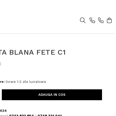
A BLANA FETE C1
i
re:
livrare 1-2 zile lucratoare
ADAUGA IN COS
434
utor?
0743 833 854
/
0748 321 041