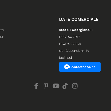
DATE COMERCIALE
ata
Iacob I Georgiana II
tur
F22/90/2017
RO37002388
str. Cicoarei, nr. 1A
Iasi, Iasi
Contacteaza-ne