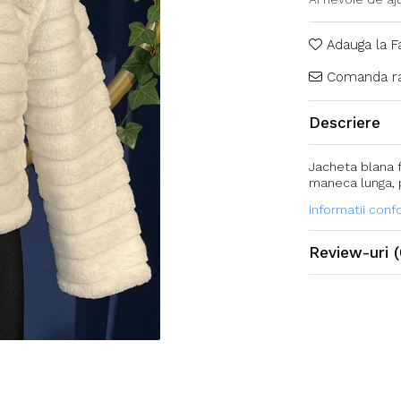
Adauga la F
Comanda ra
Descriere
Jacheta blana f
maneca lunga, p
Informatii con
Review-uri
(