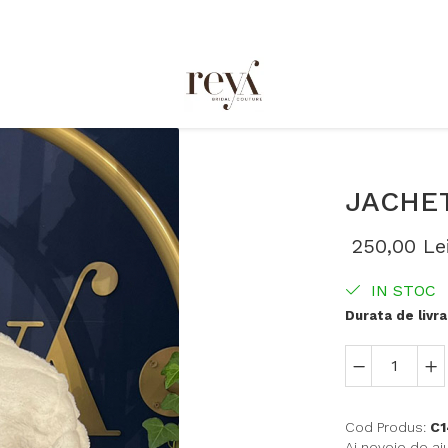
JACHET
250,00 Le
IN STOC
Durata de livra
Cod Produs:
C1
Ai nevoie de aj