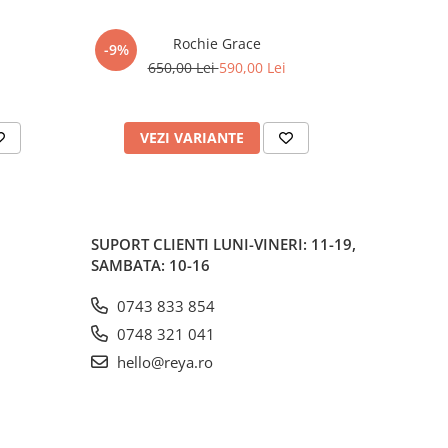
Rochie Grace
-9%
650,00 Lei
590,00 Lei
VEZI VARIANTE
AD
SUPORT CLIENTI
LUNI-VINERI: 11-19,
SAMBATA: 10-16
0743 833 854
0748 321 041
hello@reya.ro