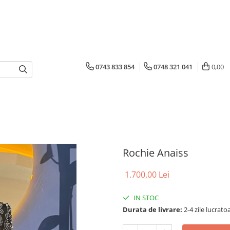
0743 833 854
0748 321 041
0,00
Rochie Anaiss
1.700,00 Lei
IN STOC
Durata de livrare:
2-4 zile lucrato