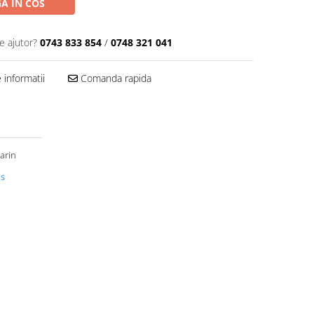
A IN COS
e ajutor?
0743 833 854
/
0748 321 041
informatii
Comanda rapida
arin
us