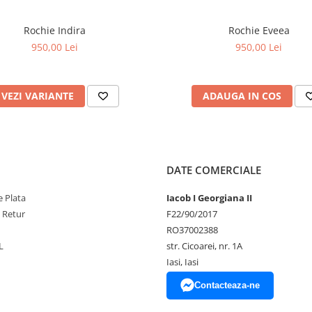
Rochie Indira
Rochie Eveea
950,00 Lei
950,00 Lei
VEZI VARIANTE
ADAUGA IN COS
DATE COMERCIALE
 Plata
Iacob I Georgiana II
e Retur
F22/90/2017
RO37002388
L
str. Cicoarei, nr. 1A
Iasi, Iasi
Contacteaza-ne