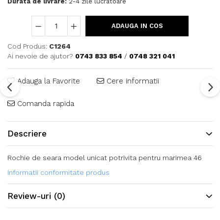
Durata de livrare:
2-4 zile lucratoare
ADAUGA IN COS
Cod Produs:
C1264
Ai nevoie de ajutor?
0743 833 854
/
0748 321 041
Adauga la Favorite
Cere informatii
Comanda rapida
Descriere
Rochie de seara model unicat potrivita pentru marimea 46
Informatii conformitate produs
Review-uri
(0)