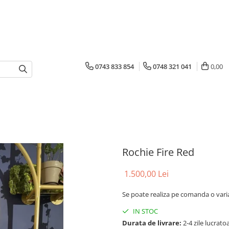
0743 833 854
0748 321 041
0,00
Rochie Fire Red
1.500,00 Lei
Se poate realiza pe comanda o var
IN STOC
Durata de livrare:
2-4 zile lucrato