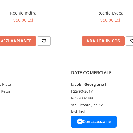
Rochie Indira
Rochie Eveea
950,00 Lei
950,00 Lei
VEZI VARIANTE
ADAUGA IN COS
DATE COMERCIALE
 Plata
Iacob I Georgiana II
e Retur
F22/90/2017
RO37002388
L
str. Cicoarei, nr. 1A
Iasi, Iasi
Contacteaza-ne