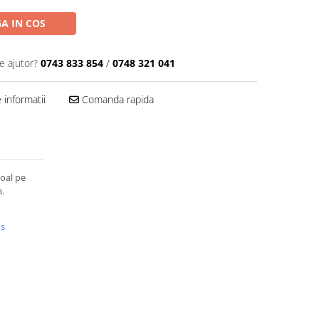
A IN COS
e ajutor?
0743 833 854
/
0748 321 041
informatii
Comanda rapida
voal pe
.
us