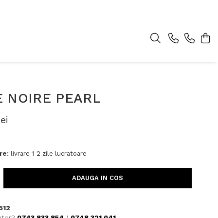
E NOIRE PEARL
ei
re:
livrare 1-2 zile lucratoare
ADAUGA IN COS
512
utor?
0743 833 854
/
0748 321 041