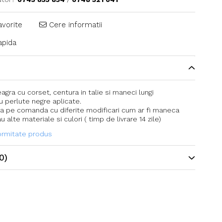
avorite
Cere informatii
pida
agra cu corset, centura in talie si maneci lungi
 perlute negre aplicate.
za pe comanda cu diferite modificari cum ar fi maneca
u alte materiale si culori ( timp de livrare 14 zile)
formitate produs
0)