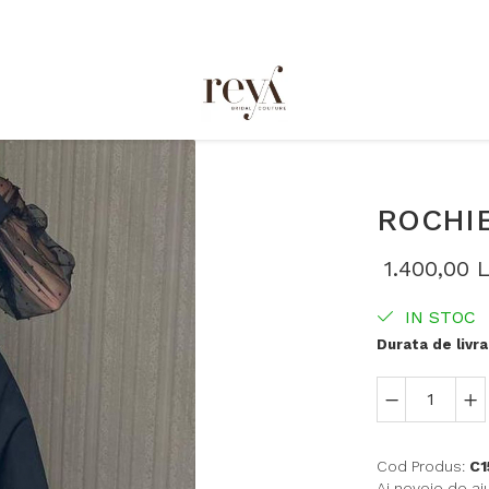
ROCHI
1.400,00 L
IN STOC
Durata de livra
Cod Produs:
C1
Ai nevoie de aj