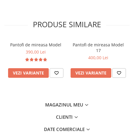
40
26 cm
7
9
41
27 cm
8
10
PRODUSE SIMILARE
42
27.5
9
11
Pantofi de mireasa Model
Pantofi de mireasa Model
17
390,00 Lei
400,00 Lei
VEZI VARIANTE
VEZI VARIANTE
MAGAZINUL MEU
CLIENTI
DATE COMERCIALE