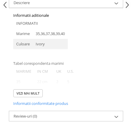
Descriere
Informatii aditionale
INFORMATII
Marime
35,36,37,38,39,40
Culoare
Ivory
Tabel corespondenta marimi
MARIME
IN CM
UK
U.S.
35
22 cm
2
5
36
23 cm
3
6
VEZI MAI MULT
37
23.5 cm
4
6.5
Informatii conformitate produs
38
24.5 cm
5
7.5
Review-uri
(0)
39
25.5 cm
6
8.5